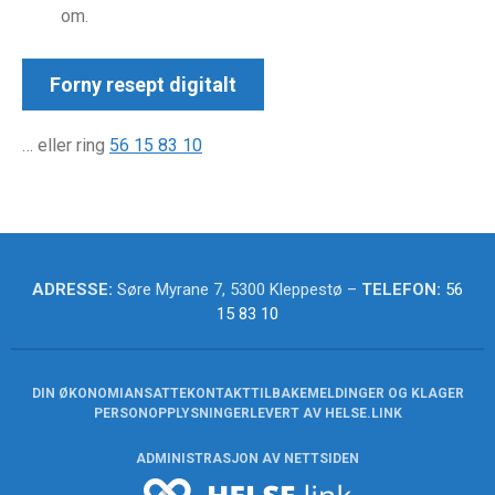
om.
Forny resept digitalt
… eller ring
56 15 83 10
ADRESSE:
Søre Myrane 7, 5300 Kleppestø –
TELEFON:
56
15 83 10
DIN ØKONOMI
ANSATTE
KONTAKT
TILBAKEMELDINGER OG KLAGER
PERSONOPPLYSNINGER
LEVERT AV HELSE.LINK
ADMINISTRASJON AV NETTSIDEN