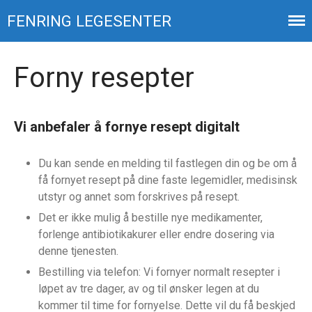
FENRING LEGESENTER
Din økonomi
Forny resepter
Ansatte
Kontakt
Vi anbefaler å fornye resept digitalt
Siste innlegg
Fotballtrøyefredag
Du kan sende en melding til fastlegen din og be om å
Ny fastlegeliste
få fornyet resept på dine faste legemidler, medisinsk
utstyr og annet som forskrives på resept.
Henvisninger,
laboratorieundersøkelser,
Det er ikke mulig å bestille nye medikamenter,
røntgen og celleprøver
forlenge antibiotikakurer eller endre dosering via
Betaling
denne tjenesten.
Prøvesvar
Bestilling via telefon: Vi fornyer normalt resepter i
løpet av tre dager, av og til ønsker legen at du
kommer til time for fornyelse. Dette vil du få beskjed